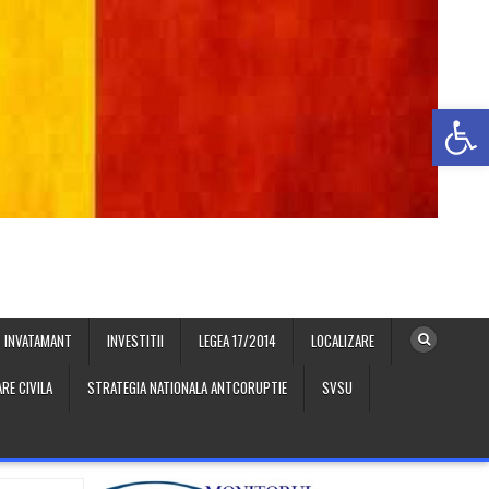
Deschide b
INVATAMANT
INVESTITII
LEGEA 17/2014
LOCALIZARE
RE CIVILA
STRATEGIA NATIONALA ANTCORUPTIE
SVSU