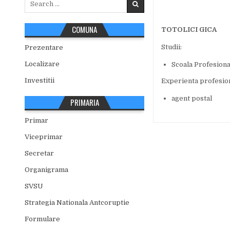
for:
COMUNA
TOTOLICI GICA
Studii:
Prezentare
Localizare
Scoala Profesional
Investitii
Experienta profesion
agent postal
PRIMARIA
Primar
Viceprimar
Secretar
Organigrama
SVSU
Strategia Nationala Antcoruptie
Formulare