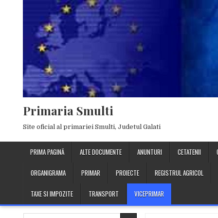
Skip
to
content
Primaria Smulti
Site oficial al primariei Smulti, Judetul Galati
PRIMA PAGINĂ
ALTE DOCUMENTE
ANUNTURI
CETATENII
ORGANIGRAMA
PRIMAR
PROIECTE
REGISTRUL AGRICOL
TAXE SI IMPOZITE
TRANSPORT
VICEPRIMAR
Search