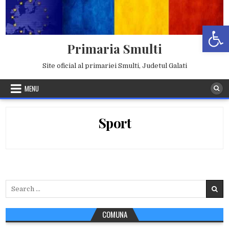
Skip
to
Deschide b
content
Primaria Smulti
Site oficial al primariei Smulti, Judetul Galati
MENU
Sport
Search
for:
COMUNA