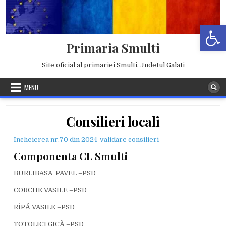
Skip
to
Deschide b
content
Primaria Smulti
Site oficial al primariei Smulti, Judetul Galati
MENU
Consilieri locali
Incheierea nr.70 din 2024-validare consilieri
Componenta CL Smulti
BURLIBASA PAVEL –PSD
CORCHE VASILE –PSD
RÎPĂ VASILE –PSD
TOTOLICI GICĂ –PSD