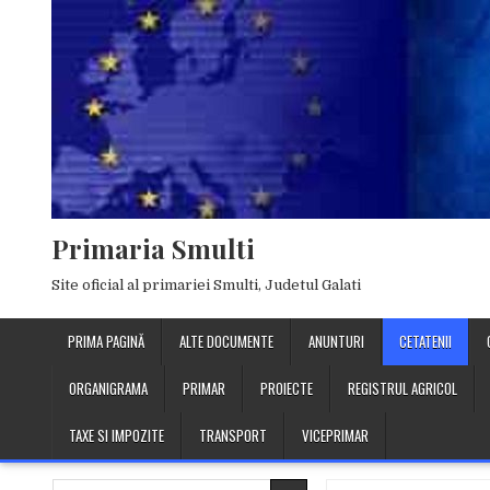
Skip
to
content
Primaria Smulti
Site oficial al primariei Smulti, Judetul Galati
PRIMA PAGINĂ
ALTE DOCUMENTE
ANUNTURI
CETATENII
ORGANIGRAMA
PRIMAR
PROIECTE
REGISTRUL AGRICOL
TAXE SI IMPOZITE
TRANSPORT
VICEPRIMAR
Search