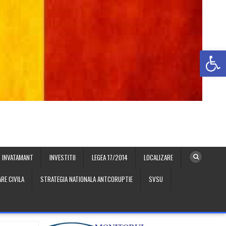
Deschide b
INVATAMANT
INVESTITII
LEGEA 17/2014
LOCALIZARE
RE CIVILA
STRATEGIA NATIONALA ANTCORUPTIE
SVSU