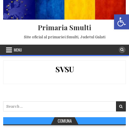
Skip
to
Deschide b
content
Primaria Smulti
Site oficial al primariei Smulti, Judetul Galati
MENU
SVSU
Search
for:
COMUNA